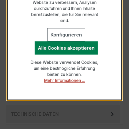
Website zu verbessern, Analysen
durchzuführen und Ihnen Inhalte
Anfrage telefonisch
bereitzustellen, die für Sie relevant
sind.
Als PDF exportieren
Konfigurieren
Alle Cookies akzeptieren
Diese Website verwendet Cookies,
BESCHREIBUNG
um eine bestmögliche Erfahrung
bieten zu können.
Der WSK 40 1/1A 2,5VA Kl.0,5 ist ein
Mehr Informationen ...
kompakter, hochpräziser Niederspannungs-
Wickelstromwandler der bewährten WSK-
Serie, spe…
Mehr
TECHNISCHE DATEN