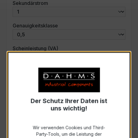
auswählen
Sekundärstrom
auswählen
Genauigkeitsklasse
auswählen
Scheinleistung (VA)
Auswahl zurücksetzen
Art. Nr.:
31211
Der Schutz Ihrer Daten ist
uns wichtig!
Anfrage schriftlich
Wir verwenden Cookies und Third-
Zur Sammelanfrage hinzufügen
Party-Tools, um die Leistung der