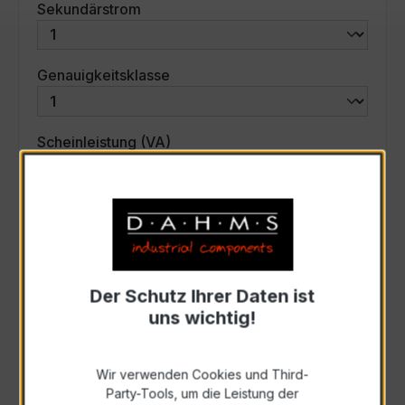
auswählen
Sekundärstrom
auswählen
Genauigkeitsklasse
auswählen
Scheinleistung (VA)
Auswahl zurücksetzen
Art. Nr.:
31246
Der Schutz Ihrer Daten ist
uns wichtig!
Anfrage schriftlich
Wir verwenden Cookies und Third-
Zur Sammelanfrage hinzufügen
Party-Tools, um die Leistung der