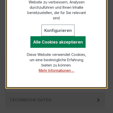
Website zu verbessern, Analysen
durchzuführen und Ihnen Inhalte
Anfrage telefonisch
bereitzustellen, die für Sie relevant
sind.
Als PDF exportieren
Konfigurieren
Alle Cookies akzeptieren
Diese Website verwendet Cookies,
BESCHREIBUNG
um eine bestmögliche Erfahrung
bieten zu können.
Der Wickelstromwandler WSK 40 1/1A 10VA
Mehr Informationen ...
Kl.1 ist ein kompakter, hochpräziser
Niederspannungs-Messwandler der bewährten
WSK-S…
Mehr
TECHNISCHE DATEN