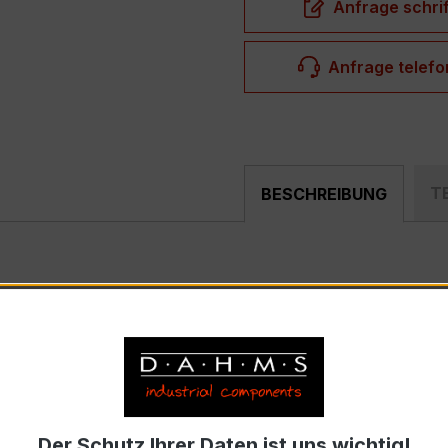
Anfrage schrif
Anfrage telefo
T
BESCHREIBUNG
st ein kompakter, hochpräziser Niederspannungs-Messwand
rfeldern und industriellen Mess- und Überwachungssystemen
 30
rom 5 A, Sekundärnennstrom 1 A)
Der Schutz Ihrer Daten ist uns wichtig!