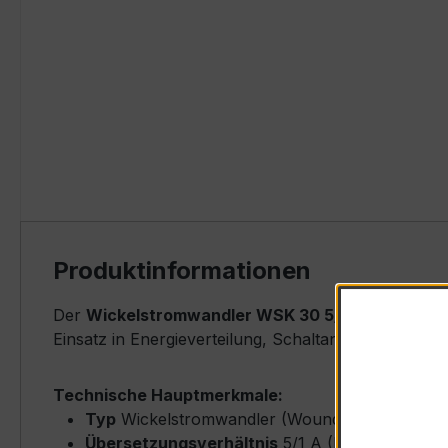
Produktinformationen
Der
Wickelstromwandler WSK 30 5/1A 2,5VA Kl.1
i
Einsatz in Energieverteilung, Schaltanlagen, Zähle
Technische Hauptmerkmale:
Typ
Wickelstromwandler (Wound-Type) – WSK
Übersetzungsverhältnis
5/1 A (Primärnennst