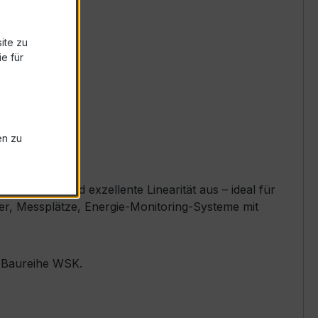
ite zu
e für
en zu
ssigkeit und exzellente Linearität aus – ideal für
ler, Messplätze, Energie-Monitoring-Systeme mit
r Baureihe WSK.