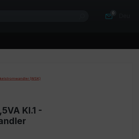
0
Deutsc
kelstromwandler (WSK)
5VA Kl.1 -
andler