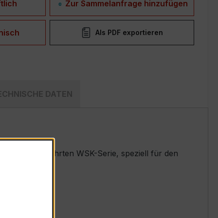
tlich
Zur Sammelanfrage hinzufügen
nisch
Als PDF exportieren
ECHNISCHE DATEN
ler der bewährten WSK-Serie, speziell für den
 entwickelt.