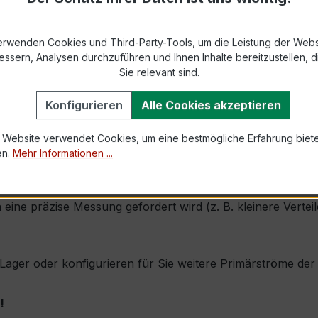
2 bzw. DIN EN 61869-2)
erwenden Cookies und Third-Party-Tools, um die Leistung der Webs
essern, Analysen durchzuführen und Ihnen Inhalte bereitzustellen, di
Sie relevant sind.
1,2 × Ipr (Dauerstrom 1,2 × Primärnennstrom)
60 × Ipr, 1 s
Konfigurieren
Alle Cookies akzeptieren
 Website verwendet Cookies, um eine bestmögliche Erfahrung biet
, inkl. Isolierschutzkappe
en.
Mehr Informationen ...
hnet sich durch seine sehr kompakte Bauform, hohe Zuverlä
ine präzise Messung gefordert wird (z. B. kleinere Vertei
b Lager oder konfigurieren für Sie weitere Primärströme de
!