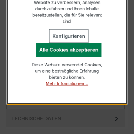
Website zu verbessern, Analysen
durchzuführen und Ihnen Inhalte
Anfrage telefonisch
bereitzustellen, die für Sie relevant
sind.
Als PDF exportieren
Konfigurieren
Alle Cookies akzeptieren
Diese Website verwendet Cookies,
BESCHREIBUNG
um eine bestmögliche Erfahrung
bieten zu können.
Der Wickelstromwandler WSK 30 20/5A 2,5VA
Mehr Informationen ...
Kl.1 ist ein kompakter, hochpräziser
Niederspannungs-Messwandler der bewährten
WSK…
Mehr
TECHNISCHE DATEN