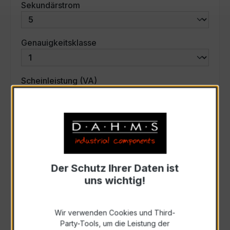
auswählen
Sekundärstrom
auswählen
Genauigkeitsklasse
auswählen
Scheinleistung (VA)
Auswahl zurücksetzen
Art. Nr.:
30027
Der Schutz Ihrer Daten ist
uns wichtig!
Anfrage schriftlich
Wir verwenden Cookies und Third-
Zur Sammelanfrage hinzufügen
Party-Tools, um die Leistung der