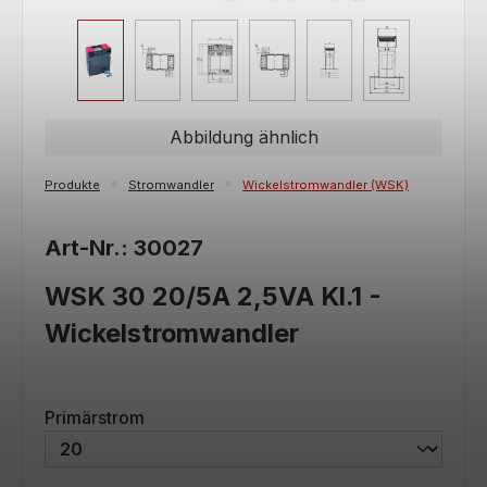
Abbildung ähnlich
Produkte
Stromwandler
Wickelstromwandler (WSK)
Art-Nr.: 30027
WSK 30 20/5A 2,5VA Kl.1 -
Wickelstromwandler
auswählen
Primärstrom