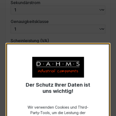
auswählen
Sekundärstrom
auswählen
Genauigkeitsklasse
auswählen
Scheinleistung (VA)
Auswahl zurücksetzen
Art. Nr.:
30228
Der Schutz Ihrer Daten ist
uns wichtig!
Anfrage schriftlich
Wir verwenden Cookies und Third-
Zur Sammelanfrage hinzufügen
Party-Tools, um die Leistung der