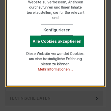
Website zu verbessern, Analysen
durchzuführen und Ihnen Inhalte
Anfrage telefonisch
bereitzustellen, die für Sie relevant
sind.
Als PDF exportieren
Konfigurieren
Alle Cookies akzeptieren
Diese Website verwendet Cookies,
BESCHREIBUNG
um eine bestmögliche Erfahrung
bieten zu können.
Der Wickelstromwandler WSK 30 20/1A 5VA
Mehr Informationen ...
Kl.1 ist ein kompakter, hochpräziser
Niederspannungs-Messwandler der bewährten
WSK-S…
Mehr
TECHNISCHE DATEN