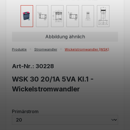
Abbildung ähnlich
Produkte
Stromwandler
Wickelstromwandler (WSK)
Art-Nr.: 30228
WSK 30 20/1A 5VA Kl.1 -
Wickelstromwandler
auswählen
Primärstrom