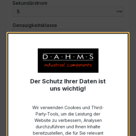
auswählen
Sekundärstrom
auswählen
Genauigkeitsklasse
auswählen
Scheinleistung (VA)
Auswahl zurücksetzen
Der Schutz Ihrer Daten ist
uns wichtig!
Art. Nr.:
30020
Wir verwenden Cookies und Third-
Anfrage schriftlich
Party-Tools, um die Leistung der
Website zu verbessern, Analysen
durchzuführen und Ihnen Inhalte
Als PDF exportieren
bereitzustellen, die für Sie relevant