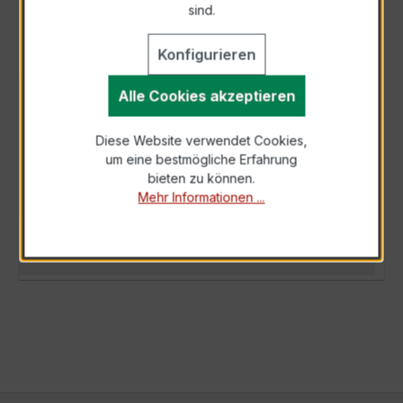
sind.
Konfigurieren
Alle Cookies akzeptieren
BESCHREIBUNG
Der Wickelstromwandler WSK 30 2,5/5A 5VA
Diese Website verwendet Cookies,
Kl.1 ist ein kompakter, hochpräziser
um eine bestmögliche Erfahrung
Niederspannungs-Messwandler der bewährten
bieten zu können.
WSK-…
Mehr
Mehr Informationen ...
TECHNISCHE DATEN