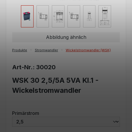
Abbildung ähnlich
Produkte
Stromwandler
Wickelstromwandler (WSK)
Art-Nr.: 30020
WSK 30 2,5/5A 5VA Kl.1 -
Wickelstromwandler
auswählen
Primärstrom