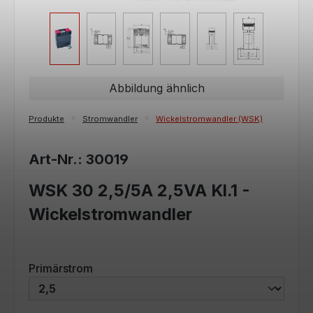
Abbildung ähnlich
Produkte
Stromwandler
Wickelstromwandler (WSK)
Art-Nr.: 30019
WSK 30 2,5/5A 2,5VA Kl.1 -
Wickelstromwandler
auswählen
Primärstrom