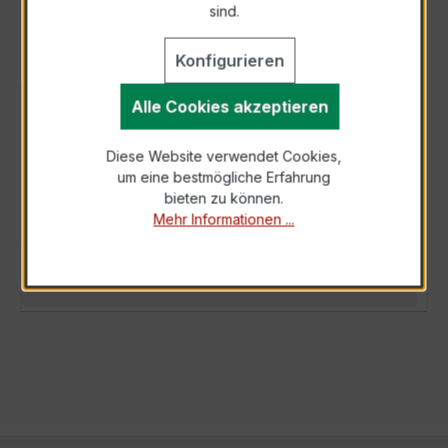
sind.
Konfigurieren
Alle Cookies akzeptieren
BESCHREIBUNG
Der WSK 30 2,5/5A 2,5VA Kl.1 ist ein
Diese Website verwendet Cookies,
kompakter, hochpräziser Niederspannungs-
um eine bestmögliche Erfahrung
Wickelstromwandler der bewährten WSK-
bieten zu können.
Serie, spe…
Mehr
Mehr Informationen ...
TECHNISCHE DATEN