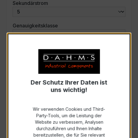
auswählen
Sekundärstrom
auswählen
Genauigkeitsklasse
auswählen
Scheinleistung (VA)
Auswahl zurücksetzen
Der Schutz Ihrer Daten ist
uns wichtig!
Art. Nr.:
30019
Wir verwenden Cookies und Third-
Anfrage schriftlich
Party-Tools, um die Leistung der
Website zu verbessern, Analysen
durchzuführen und Ihnen Inhalte
Als PDF exportieren
bereitzustellen, die für Sie relevant