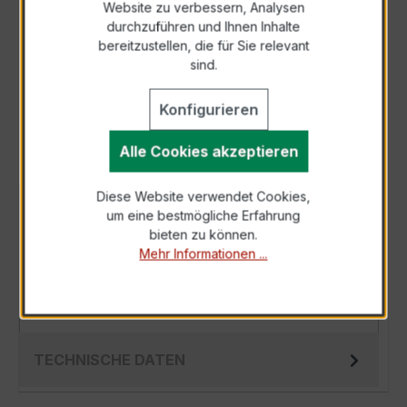
Website zu verbessern, Analysen
durchzuführen und Ihnen Inhalte
Anfrage telefonisch
bereitzustellen, die für Sie relevant
sind.
Als PDF exportieren
Konfigurieren
Alle Cookies akzeptieren
Diese Website verwendet Cookies,
BESCHREIBUNG
um eine bestmögliche Erfahrung
bieten zu können.
Der Wickelstromwandler WSK 30 15/5A 2,5VA
Mehr Informationen ...
Kl.0,5 ist ein kompakter, hochpräziser
Niederspannungs-Messwandler der bewährten
W…
Mehr
TECHNISCHE DATEN