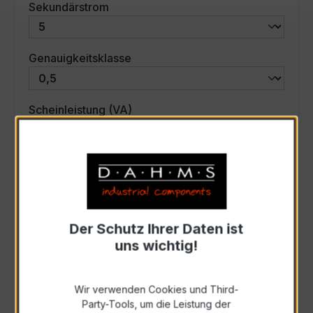
auswählen
Sekundärstrom
auswählen
Genauigkeitsklasse
auswählen
Scheinleistung (VA)
Auswahl zurücksetzen
Art. Nr.:
30015
Der Schutz Ihrer Daten ist
uns wichtig!
Anfrage schriftlich
Wir verwenden Cookies und Third-
Zur Sammelanfrage hinzufügen
Party-Tools, um die Leistung der