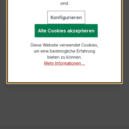
sind.
Konfigurieren
Alle Cookies akzeptieren
BESCHREIBUNG
Der Wickelstromwandler WSK 30 15/1A 2,5VA
Diese Website verwendet Cookies,
Kl.1 ist ein kompakter, hochpräziser
um eine bestmögliche Erfahrung
Niederspannungs-Messwandler der bewährten
bieten zu können.
WSK…
Mehr
Mehr Informationen ...
TECHNISCHE DATEN