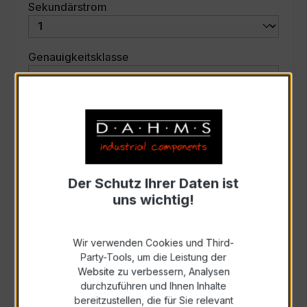
auswählen
Sekundärstrom
auswählen
Genauigkeitsklasse
auswählen
Scheinleistung (VA)
Auswahl zurücksetzen
Der Schutz Ihrer Daten ist
uns wichtig!
Art. Nr.:
30225
Wir verwenden Cookies und Third-
Anfrage schriftlich
Party-Tools, um die Leistung der
Website zu verbessern, Analysen
durchzuführen und Ihnen Inhalte
Als PDF exportieren
bereitzustellen, die für Sie relevant