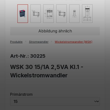
Abbildung ähnlich
Produkte
Stromwandler
Wickelstromwandler (WSK)
Art-Nr.: 30225
WSK 30 15/1A 2,5VA Kl.1 -
Wickelstromwandler
auswählen
Primärstrom