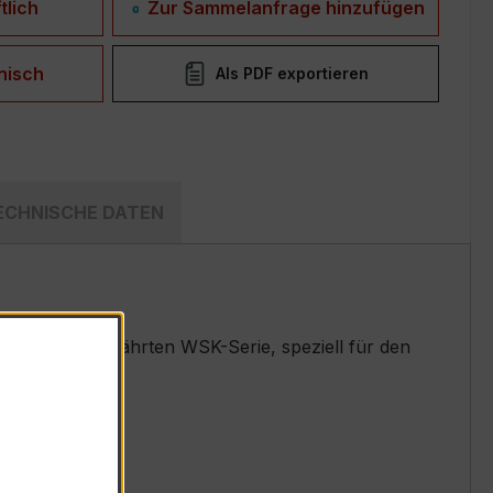
tlich
Zur Sammelanfrage hinzufügen
nisch
Als PDF exportieren
ECHNISCHE DATEN
dler der bewährten WSK-Serie, speziell für den
 entwickelt.