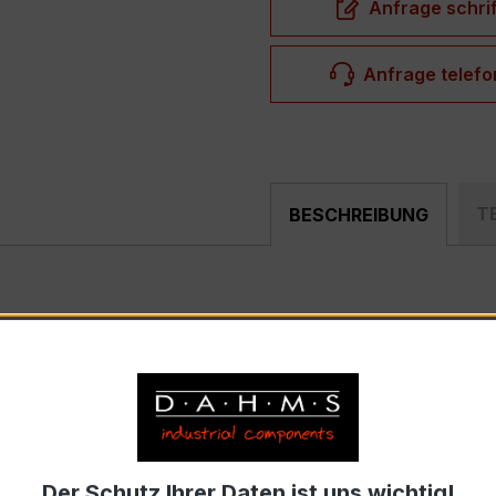
Anfrage schrif
Anfrage telefo
T
BESCHREIBUNG
ist ein kompakter, hochpräziser Niederspannungs-Messwan
rfeldern und industriellen Mess- und Überwachungssystemen
trom 10 A, Sekundärnennstrom 1 A)
Der Schutz Ihrer Daten ist uns wichtig!