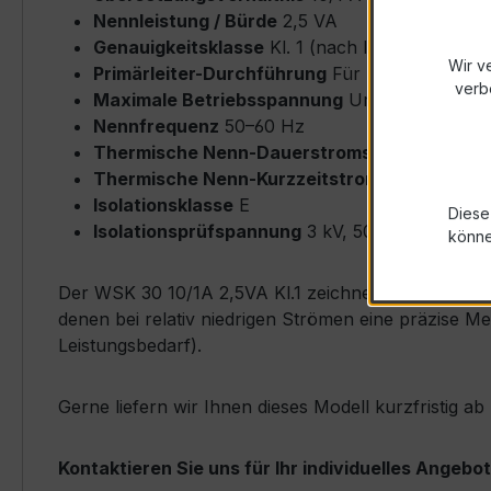
Nennleistung / Bürde
2,5 VA
Genauigkeitsklasse
Kl. 1 (nach IEC/EN 61869-
Wir v
Primärleiter-Durchführung
Für Rundleiter bi
verb
Maximale Betriebsspannung
Um ≤ 0,72 kV
Nennfrequenz
50–60 Hz
Thermische Nenn-Dauerstromstärke
Icth = 
Thermische Nenn-Kurzzeitstromstärke
Ith = 
Isolationsklasse
E
Diese
Isolationsprüfspannung
3 kV, 50 Hz, 1 min
könn
Der WSK 30 10/1A 2,5VA Kl.1 zeichnet sich durch se
denen bei relativ niedrigen Strömen eine präzise M
Leistungsbedarf).
Gerne liefern wir Ihnen dieses Modell kurzfristig a
Kontaktieren Sie uns für Ihr individuelles Angebot