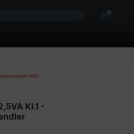
0
Deutsc
kelstromwandler (WSK)
,5VA Kl.1 -
andler