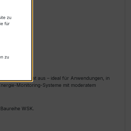
ite zu
e für
en zu
lente Linearität aus – ideal für Anwendungen, in
e, Energie-Monitoring-Systeme mit moderatem
r Baureihe WSK.