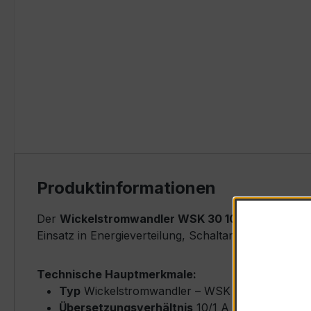
Produktinformationen
Der
Wickelstromwandler WSK 30 10/1A 2,5VA Kl.1
Einsatz in Energieverteilung, Schaltanlagen, Zähle
Technische Hauptmerkmale:
Typ
Wickelstromwandler – WSK 30
Übersetzungsverhältnis
10/1 A (Primärnenns