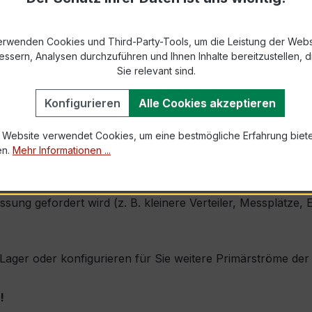
2 bzw. DIN EN 61869-2)
erwenden Cookies und Third-Party-Tools, um die Leistung der Webs
s max. Ø 30 mm (Kabeldurchführung)
essern, Analysen durchzuführen und Ihnen Inhalte bereitzustellen, di
Sie relevant sind.
1,0 × Ipr (Dauerstrom 1 × Primärnennstrom)
Konfigurieren
Alle Cookies akzeptieren
60 × Ipr, 1 s
 Website verwendet Cookies, um eine bestmögliche Erfahrung biet
en.
Mehr Informationen ...
ine sehr kompakte Bauform, hohe Zuverlässigkeit und exzel
essung gefordert wird (z. B. kleinere Verteiler, Messplätz
b Lager oder konfigurieren für Sie weitere Primärströme de
!