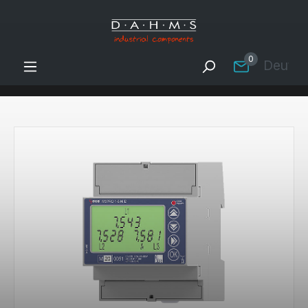
Zum Hauptinhalt springen
0
Deutsc
Bildergalerie überspringen