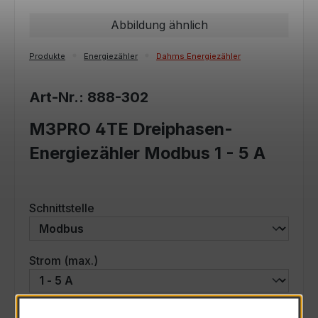
Abbildung ähnlich
Produkte
Energiezähler
Dahms Energiezähler
Art-Nr.: 888-302
M3PRO 4TE Dreiphasen-
Energiezähler Modbus 1 - 5 A
auswählen
Schnittstelle
auswählen
Strom (max.)