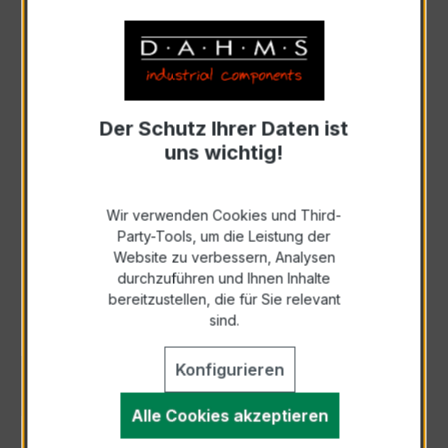
Art. Nr.:
888-302
Anfrage schriftlich
Der Schutz Ihrer Daten ist
Zur Sammelanfrage hinzufügen
uns wichtig!
Anfrage telefonisch
Wir verwenden Cookies und Third-
Party-Tools, um die Leistung der
Website zu verbessern, Analysen
Als PDF exportieren
durchzuführen und Ihnen Inhalte
bereitzustellen, die für Sie relevant
sind.
Konfigurieren
BESCHREIBUNG
Alle Cookies akzeptieren
TECHNISCHE DATEN