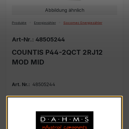
Abbildung ähnlich
Produkte
Energiezähler
Socomec Energiezähler
Art-Nr.: 48505244
COUNTIS P44-2QCT 2RJ12
MOD MID
Art. Nr.:
48505244
Anfrage schriftlich
Zur Sammelanfrage hinzufügen