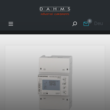
Zum Hauptinhalt springen
0
Deutsc
Bildergalerie überspringen