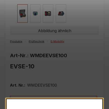
Abbildung ähnlich
Produkte
Prüftechnik
E-Mobility
Art-Nr.: WMDEEVSE100
EVSE-10
Art. Nr.:
WMDEEVSE100
Anfrage schriftlich