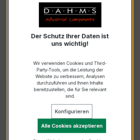
Zur Sammelanfrage hinzufügen
Anfrage telefonisch
Der Schutz Ihrer Daten ist
uns wichtig!
Als PDF exportieren
Wir verwenden Cookies und Third-
Party-Tools, um die Leistung der
Website zu verbessern, Analysen
durchzuführen und Ihnen Inhalte
BESCHREIBUNG
bereitzustellen, die für Sie relevant
sind.
Umfassende Diagnose der Ladestation mit
einem einzigen Gerät Der Multifunktionstester
Konfigurieren
EVSE-100 ist ein Gerät zur P…
Mehr
Alle Cookies akzeptieren
TECHNISCHE DATEN