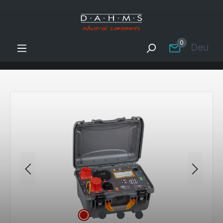
Zum Hauptinhalt springen
0
Deutsc
Bildergalerie überspringen